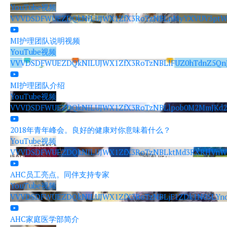
YouTube视频
VVVDSDFWUEZDQkNILUJWX1ZfX3RoTzNBLnMyYXVUV3ptW
MI护理团队说明视频
YouTube视频
VVVDSDFWUEZDQkNILUJWX1ZfX3RoTzNBLlFUZ0hTdnZ5Qn
MI护理团队介绍
YouTube视频
VVVDSDFWUEZDQkNILUJWX1ZfX3RoTzNBLlpob0M2MmJKd2
2018年青年峰会。良好的健康对你意味着什么？
YouTube视频
VVVDSDFWUEZDQkNILUJWX1ZfX3RoTzNBLktMd3RXRHVnW
AHC员工亮点。同伴支持专家
YouTube视频
VVVDSDFWUEZDQkNILUJWX1ZfX3RoTzNBLjF1ZDk1N05LYnd
AHC家庭医学部简介