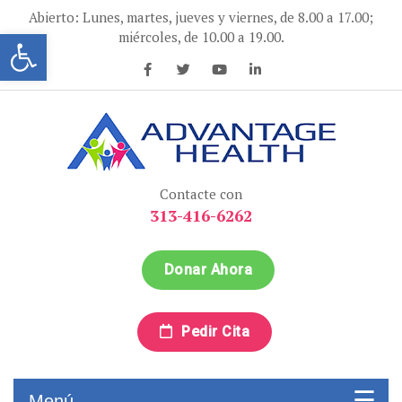
Ir
Abierto: Lunes, martes, jueves y viernes, de 8.00 a 17.00;
al
Abrir la barra de herramientas
miércoles, de 10.00 a 19.00.
contenido
Advantage Health
Advantage Health
Contacte con
313-416-6262
Donar Ahora
Pedir Cita
Menú