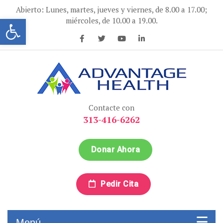
Ir
Abierto: Lunes, martes, jueves y viernes, de 8.00 a 17.00;
al
Abrir la barra de herramientas
miércoles, de 10.00 a 19.00.
contenido
Advantage Health
Advantage Health
Contacte con
313-416-6262
Donar Ahora
Pedir Cita
Menú