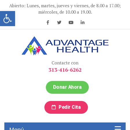
Ir
Abierto: Lunes, martes, jueves y viernes, de 8.00 a 17.00;
al
Abrir la barra de herramientas
miércoles, de 10.00 a 19.00.
contenido
Advantage Health
Advantage Health
Contacte con
313-416-6262
Donar Ahora
Pedir Cita
Menú