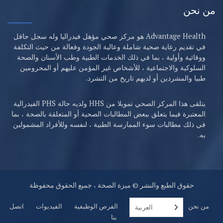
من نحن
Advantage Health هو مركز صحي مؤهل فيدراليا وله سجل حافل
في تقديم رعاية صحية شاملة وعالية الجودة وفعالة من حيث التكلفة
ووقائية وأولية ، بما في ذلك الخدمات الطبية وطب الأسنان والصحة
السلوكية والاجتماعية ، للأشخاص غير المؤمن عليهم أو المحرومين
طبيا والمشردين أو لديهم تاريخ من التشرد.
يتلقى هذا المركز الصحي تمويلا من HHS ولديه حالة PHS الفيدرالية
المعتبرة فيما يتعلق ببعض المطالبات الصحية أو المتعلقة بالصحة ، بما
في ذلك مطالبات سوء الممارسة الطبية ، لنفسه وللأفراد المشمولين
به.
حقوق الطبع والنشر © ميزة الصحة ، جميع الحقوق محفوظة
من نحن
خدمات
مواقع
الفرص الوظيفية
الفيديوات
اتصل
العربية‏
بنا