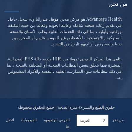
من نحن
Advantage Health هو مركز صحي مؤهل فيدراليا وله سجل حافل
في تقديم رعاية صحية شاملة وعالية الجودة وفعالة من حيث التكلفة
ووقائية وأولية ، بما في ذلك الخدمات الطبية وطب الأسنان والصحة
السلوكية والاجتماعية ، للأشخاص غير المؤمن عليهم أو المحرومين
طبيا والمشردين أو لديهم تاريخ من التشرد.
يتلقى هذا المركز الصحي تمويلا من HHS ولديه حالة PHS الفيدرالية
المعتبرة فيما يتعلق ببعض المطالبات الصحية أو المتعلقة بالصحة ، بما
في ذلك مطالبات سوء الممارسة الطبية ، لنفسه وللأفراد المشمولين
به.
حقوق الطبع والنشر © ميزة الصحة ، جميع الحقوق محفوظة
من نحن
خدمات
مواقع
الفرص الوظيفية
الفيديوات
اتصل
العربية‏
بنا