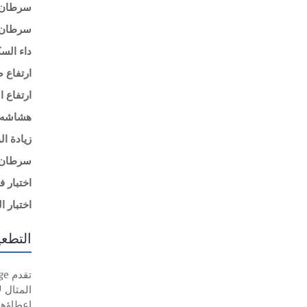
سرطان ا
سرطان ا
داء الس
ارتفاع 
ارتفاع 
هشاشه 
زيادة ا
سرطان ا
اختبار 
اختبار ا
التطعي
إعطاؤها