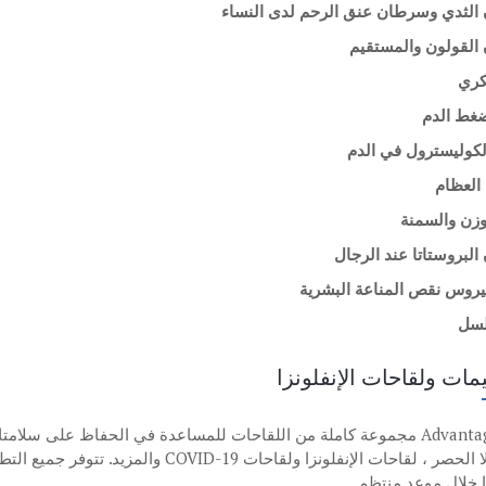
لثدي وسرطان عنق الرحم لدى النساء
لقولون والمستقيم
كري
ضغط الدم
الكوليسترول في الدم
العظام
لوزن والسمنة
لبروستاتا عند الرجال
فيروس نقص المناعة البشرية
لسل
مات ولقاحات الإنفلونزا
تقدم Advantage مجموعة كاملة من اللقاحات للمساعدة في الحفاظ على 
المثال لا الحصر ، لقاحات الإنفلونزا ولقاحا
 خلال موعد منتظم.