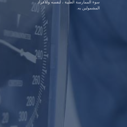
سوء الممارسة الطبية ، لنفسه وللأفراد
المشمولين به.