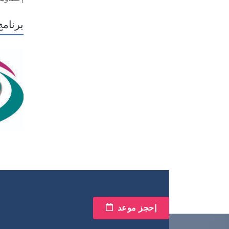
برنام
إحجز موعد