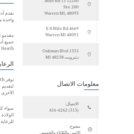
12200 13 Mile Rd.
Ste. 200
تقدم أد
Warren MI, 48093
واحدة من
4669 E 8 Mile Rd
Warren MI 48091
Advantage Heath كامل الخدم
1355 Oakman Blvd
ديترويت MI 48238
الرعاي
معلومات الاتصال
لتقديم 
الأخرى ل
الاتصال:
سواء كا
(313) 416-6262
للرعاية 
مفتوح:
الاثنين والثلاثاء والخميس