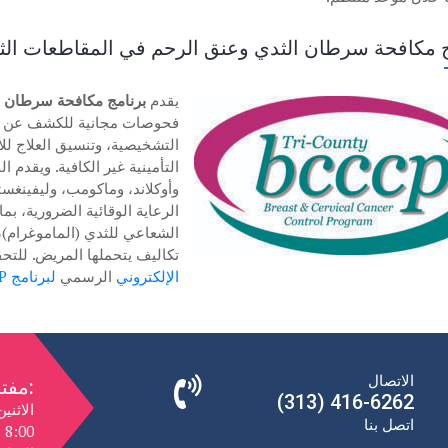
ج مكافحة سرطان الثدي وعنق الرحم في المقاطعات الث
يقدم
برنامج مكافحة سرطان الثد
فحوصات مجانية للكشف عن سرط
التشخيصية، وتنسيق العلاج للأ
التأمينية غير الكافية. ويقدم
وأوكلاند، وماكومب، وليفينغ
الرعاية الوقائية الضرورية، ب
الشعاعي للثدي (الماموغرام
تكاليف يتحملها المريض. للتح
الإلكتروني
الرسمي
لبرنامج Tri-County BCCCP
الاتصال
مفتوح:
(313) 416-6262
الاثني
اتصل بنا