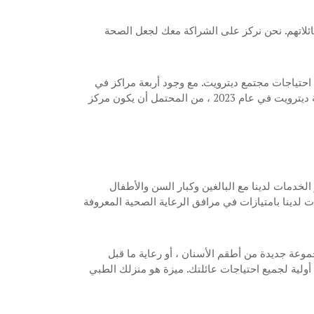
ائلاتهم. نحن نركز على الشراكة معك لجعل الصحة
تهم ومكرسون لخدمة احتياجات مجتمع ديترويت. مع وجود أربعة مراكز في
جميع أنحاء ديترويت والمجتمعات المجاورة ، ومنشأة جديدة قادمة إلى وسط مدينة ديترويت في عام 2023 ، من المحتمل أن يكون مركز
عمل مقدمو الخدمات لدينا مع البالغين وكبار السن والأطفال
 لدينا بامتيازات في مرافق الرعاية الصحية المعروفة
وعة جديدة من أطقم الأسنان ، أو رعاية ما قبل
الموظفون كمقدم رعاية صحية أولية لجميع احتياجات عائلتك. ميزة هو منزلك الطبي