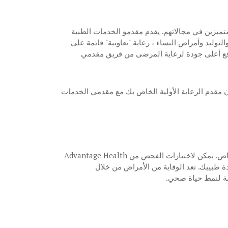
تميزين في مجالاتهم. يقدم مقدمو الخدمات الطبية
وليد وأمراض النساء ، رعاية "تعاونية" قائمة على
توقع أعلى جودة لرعاية المرضى من فريق مقدمي
لاج إضافي خارج Advantage Health ، فسوف يتعاون مقدم الرعاية الأولية الخاص بك مع مقدمي الخدمات
الفحوصات هي اختبارات تبحث عن أمراض مثل ارتفاع ضغط الدم قبل ظهور الأعراض. يمكن لاختبارات الفحص من Advantage Health
ة طبيبك. تعد الوقاية من الأمراض من خلال
ة لنمط حياة صحي.