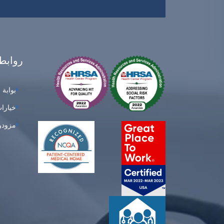
روابط
بوابة 
خيارات
مزودو