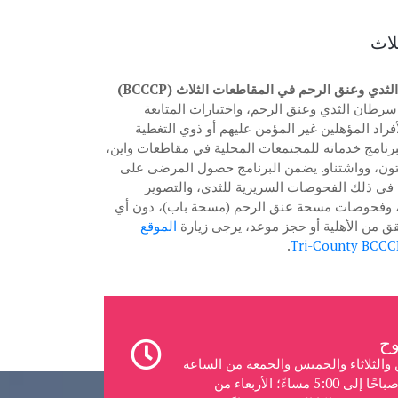
لاث
ي وعنق الرحم في المقاطعات الثلاث (BCCCP)
ان الثدي وعنق الرحم، واختبارات المتابعة
فراد المؤهلين غير المؤمن عليهم أو ذوي التغطية
 البرنامج خدماته للمجتمعات المحلية في مقاطعات واين،
ستون، وواشتناو. يضمن البرنامج حصول المرضى على
ما في ذلك الفحوصات السريرية للثدي، والتصوير
)، وفحوصات مسحة عنق الرحم (مسحة باب)، دون أي
قق من الأهلية أو حجز موعد، يرجى زيارة
الموقع
.
ن والثلاثاء والخميس والجمعة من الساعة
8:00 صباحًا إلى 5:00 مساءً؛ الأربعاء من