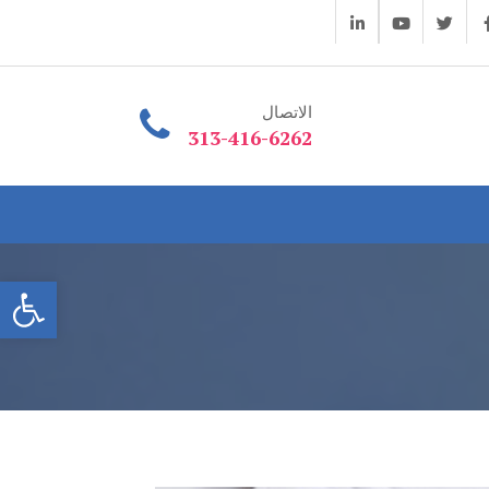
الاتصال
313-416-6262
فتح