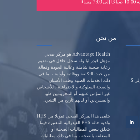
7:0 مساءً
من نحن
Advantage Health هو مركز صحي
مؤهل فيدراليا وله سجل حافل في تقديم
رعاية صحية شاملة وعالية الجودة وفعالة
من حيث التكلفة ووقائية وأولية ، بما في
من الإثنين إلى الجمعة، من 8 صباحا إلى 5
ذلك الخدمات الطبية وطب الأسنان
والصحة السلوكية والاجتماعية ، للأشخاص
غير المؤمن عليهم أو المحرومين طبيا
والمشردين أو لديهم تاريخ من التشرد.
يتلقى هذا المركز الصحي تمويلا من HHS
ولديه حالة PHS الفيدرالية المعتبرة فيما
يتعلق ببعض المطالبات الصحية أو
المتعلقة بالصحة ، بما في ذلك مطالبات