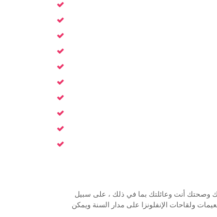
سلامتك وصحتك أنت وعائلتك بما في ذلك ، على سبيل
ت COVID-19 والمزيد. تتوفر جميع التطعيمات ولقاحات الإنفلونزا على مدار السنة ويمكن