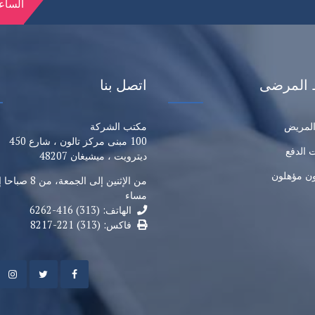
الساعة 10:00 صباحًا إلى 0
 المرضى
اتصل بنا
المريض
مكتب الشركة
100 مبنى مركز تالون ، شارع 450
 الدفع
ديترويت ، ميشيغان 48207
ن مؤهلون
مساء
الهاتف: (313) 416-6262
فاكس: (313) 221-8217