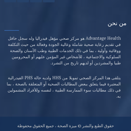
 نحن
Advantage Health هو مركز صحي مؤهل فيدراليا وله سجل حافل
في تقديم رعاية صحية شاملة وعالية الجودة وفعالة من حيث التكلفة
ووقائية وأولية ، بما في ذلك الخدمات الطبية وطب الأسنان والصحة
السلوكية والاجتماعية ، للأشخاص غير المؤمن عليهم أو المحرومين
طبيا والمشردين أو لديهم تاريخ من التشرد.
يتلقى هذا المركز الصحي تمويلا من HHS ولديه حالة PHS الفيدرالية
المعتبرة فيما يتعلق ببعض المطالبات الصحية أو المتعلقة بالصحة ، بما
في ذلك مطالبات سوء الممارسة الطبية ، لنفسه وللأفراد المشمولين
به.
حقوق الطبع والنشر © ميزة الصحة ، جميع الحقوق محفوظة