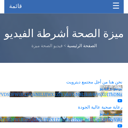
قائمة
يزة الصحة أشرطة الفيديو
الصفحة الرئيسية
>
فيديو الصحة ميزة
ن هنا من أجل مجتمع ديترويت
تيوب فيديو
VVVDSDFWUEZDQkNILUJWX1ZfX3RoTzNBLlkzbW9SX01TbD
اية صحية عالية الجودة
تيوب فيديو
VVVDSDFWUEZDQkNILUJWX1ZfX3RoTzNBLmtnTGpKRFNyVj