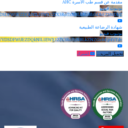
دمة عن قسم طب الأسرة AHC
تيوب فيديو
VVVDSDFWUEZDQkNILUJWX1ZfX3RoTzNBLkMzMzhDbEZSMD
ادة الرضاعة الطبيعية
تيوب فيديو
VVVDSDFWUEZDQkNILUJWX1ZfX3RoTzNBLkZNZGxibEp4VT
اشترك
يل المزيد...