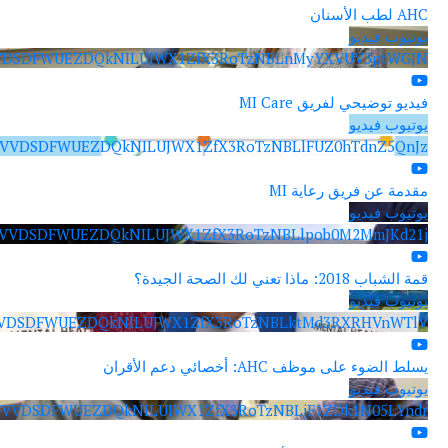
ب الأسنان
تيوب فيديو
VVVDSDFWUEZDQkNILUJWX1ZfX3RoTzNBLnMyYXVUV3ptWG
يو توضيحي لفريق MI Care
تيوب فيديو
VVVDSDFWUEZDQkNILUJWX1ZfX3RoTzNBLlFUZ0hTdnZ5Qn
دمة عن فريق رعاية MI
تيوب فيديو
VVVDSDFWUEZDQkNILUJWX1ZfX3RoTzNBLlpob0M2MmJKd2
باب 2018: ماذا تعني لك الصحة الجيدة؟
تيوب فيديو
VVVDSDFWUEZDQkNILUJWX1ZfX3RoTzNBLktMd3RXRHVnWT
 الضوء على موظف AHC: أخصائي دعم الأقران
تيوب فيديو
VVVDSDFWUEZDQkNILUJWX1ZfX3RoTzNBLjF1ZDk1N05LYn