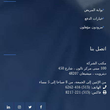
وابة المريض
يارات الدفع
زودون مؤهلون
ل بنا
ب الشركة
شارع 450
ويت ، ميشيغان 48207
إثنين إلى الجمعة، من 8 صباحا إلى 5 مساء
الهاتف: (313) 416-6262
فاكس: (313) 221-8217