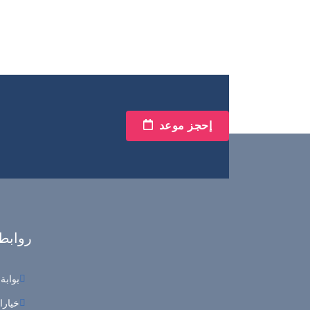
إحجز موعد
روابط
بوابة
خيارا