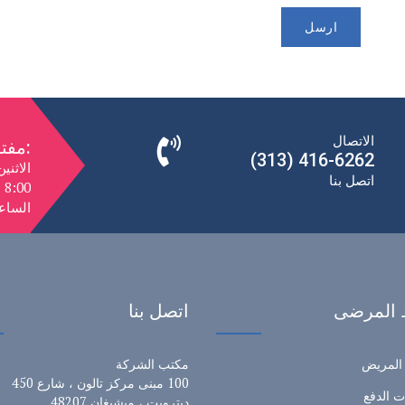
الاتصال
مفتوح:
(313) 416-6262
الاثني
اتصل بنا
الساعة 10:00 صباحًا إلى 0
 المرضى
اتصل بنا
 المريض
مكتب الشركة
100 مبنى مركز تالون ، شارع 450
ت الدفع
ديترويت ، ميشيغان 48207