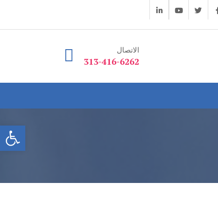
الاتصال
313-416-6262
فتح