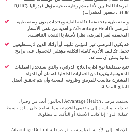
لمرضانا الحاليين لأننا مقدم رعاية صحية مؤهل فيدراليا. (FQHC
، 340B تسعير المخدرات)
وصفة طبية منخفضة التكلفة للغاية ومنتجات بدون وصفة طبية
لمرضى Advantage Health والعديد من نفس الأسعار
المخفضة لغير المرضى نظرا لأسعارنا النقدية التنافسية.
قد يكون المرضى غير المؤمن عليهم أو أولئك الذين لا يستطيعون
تحمل تكاليف الأدوية كاملة التكلفة مؤهلين للحصول على برامج
مالية يمكن أن تساعد.
تتبع صيدليتنا نهج إدارة العلاج الدوائي ، والذي يستخدم العمليات
المحوسبة وغيرها من العمليات الداخلية لضمان أن الدواء
المشترك مناسب للمريض وظروفه الصحية وأن يتم تحقيق أفضل
النتائج الممكنة.
يستفيد مرضى Advantage Health الحاليون أيضا من وصول
صيدليتنا مباشرة إلى مقدمي الخدمة ، مما يساعد على زيادة تبسيط
عملية الدواء إذا كانت الأسئلة أو التأكيدات مطلوبة.
بالإضافة إلى الأدوية القياسية ، توفر صيدلية Advantage Detroit