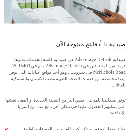
صيدلية ذا أدفانتج مفتوحة الآن
صيدلية Advantage Detroit هي صيدلية كاملة الخدمات يديرها
فريق من المحترفين في Advantage Health. يقع في 15400 W.
McNichols Road في ديترويت ، وهو أحد مواقع عياداتنا التي توفر
أيضا مجموعة من خدمات الصحة الطبية وطب الأسنان والسلوكية
للعائلات.
توفر صيدليتنا للمرضى نفس البرامج النصية الجديدة أو المعاد تعبئتها
التي يمكنهم الحصول عليها في مكان آخر ، مع عدد من المزايا
الإضافية:
هناك معدل مخفض بشكل كبير للعديد من الوصفات الطبية