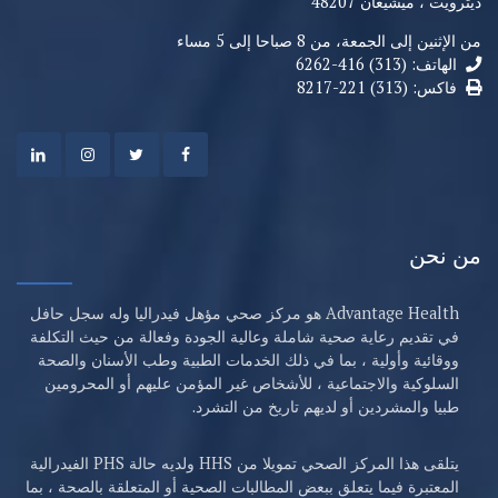
ديترويت ، ميشيغان 48207
من الإثنين إلى الجمعة، من 8 صباحا إلى 5 مساء
الهاتف: (313) 416-6262
فاكس: (313) 221-8217
من نحن
Advantage Health هو مركز صحي مؤهل فيدراليا وله سجل حافل
في تقديم رعاية صحية شاملة وعالية الجودة وفعالة من حيث التكلفة
ووقائية وأولية ، بما في ذلك الخدمات الطبية وطب الأسنان والصحة
السلوكية والاجتماعية ، للأشخاص غير المؤمن عليهم أو المحرومين
طبيا والمشردين أو لديهم تاريخ من التشرد.
يتلقى هذا المركز الصحي تمويلا من HHS ولديه حالة PHS الفيدرالية
المعتبرة فيما يتعلق ببعض المطالبات الصحية أو المتعلقة بالصحة ، بما