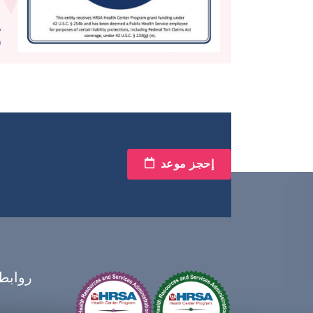
إحجز موعد
روابط