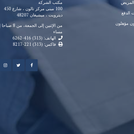
المريض
مكتب الشركة
100 مبنى مركز تالون ، شارع 450
 الدفع
ديترويت ، ميشيغان 48207
ن مؤهلون
مساء
الهاتف: (313) 416-6262
فاكس: (313) 221-8217