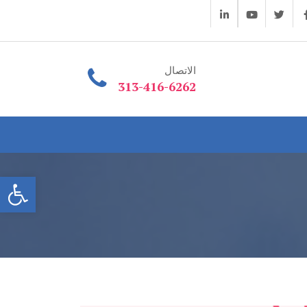
الاتصال
313-416-6262
فتح