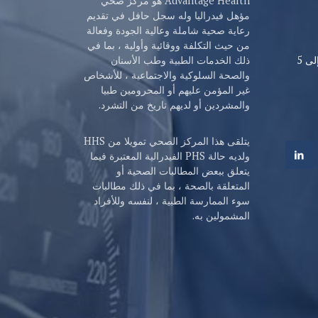
Advantage Health هو مركز صحي
مؤهل فيدراليا وله سجل حافل في تقديم
رعاية صحية شاملة وعالية الجودة وفعالة
من حيث التكلفة ووقائية وأولية ، بما في
من الإثنين إلى الجمعة، من 8 صباحا إلى 5
ذلك الخدمات الطبية وطب الأسنان
والصحة السلوكية والاجتماعية ، للأشخاص
غير المؤمن عليهم أو المحرومين طبيا
والمشردين أو لديهم تاريخ من التشرد.
يتلقى هذا المركز الصحي تمويلا من HHS
ولديه حالة PHS الفيدرالية المعتبرة فيما
يتعلق ببعض المطالبات الصحية أو
المتعلقة بالصحة ، بما في ذلك مطالبات
سوء الممارسة الطبية ، لنفسه وللأفراد
المشمولين به.