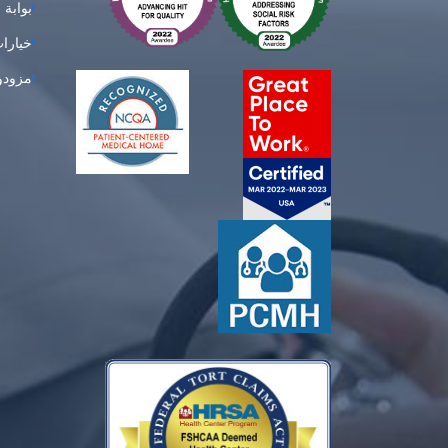
بوابة 
خيارات
مزودو