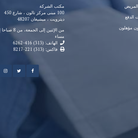
المريض
مكتب الشركة
100 مبنى مركز تالون ، شارع 450
 الدفع
ديترويت ، ميشيغان 48207
ن مؤهلون
مساء
الهاتف: (313) 416-6262
فاكس: (313) 221-8217