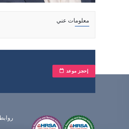
معلومات عني
إحجز موعد
روابط