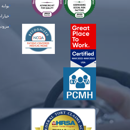
بوابة 
خيارات
مزودو