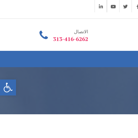
الاتصال
313-416-6262
فتح