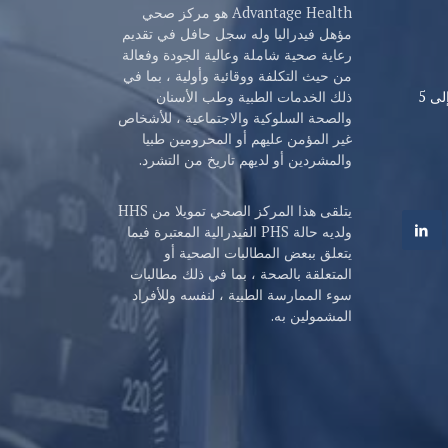
Advantage Health هو مركز صحي
مؤهل فيدراليا وله سجل حافل في تقديم
رعاية صحية شاملة وعالية الجودة وفعالة
من حيث التكلفة ووقائية وأولية ، بما في
من الإثنين إلى الجمعة، من 8 صباحا إلى 5
ذلك الخدمات الطبية وطب الأسنان
والصحة السلوكية والاجتماعية ، للأشخاص
غير المؤمن عليهم أو المحرومين طبيا
والمشردين أو لديهم تاريخ من التشرد.
يتلقى هذا المركز الصحي تمويلا من HHS
ولديه حالة PHS الفيدرالية المعتبرة فيما
يتعلق ببعض المطالبات الصحية أو
المتعلقة بالصحة ، بما في ذلك مطالبات
سوء الممارسة الطبية ، لنفسه وللأفراد
المشمولين به.