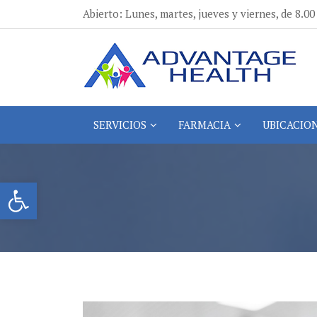
Ir
Abierto: Lunes, martes, jueves y viernes, de 8.00 
al
contenido
Advantage Health
Advantage Health
SERVICIOS
FARMACIA
UBICACIO
Abrir la barra de herramientas