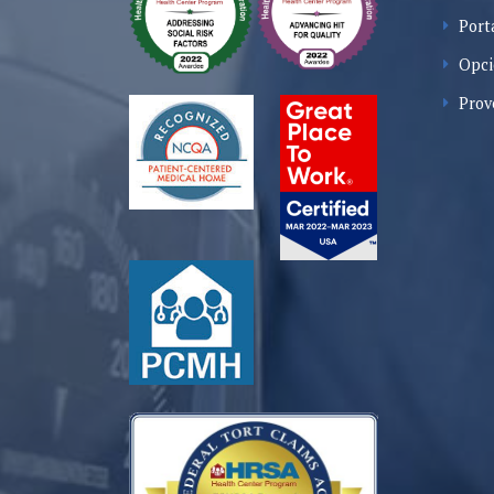
Port
Opci
Prov