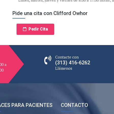
Pide una cita con Clifford Owhor
Pedir Cita
Contacte con
(313) 416-6262
00 a
Llámenos
.00
CES PARA PACIENTES
CONTACTO