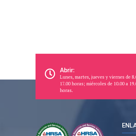
Abrir:
Lunes, martes, jueves y viernes de 8.
17.00 horas; miércoles de 10.00 a 19
horas.
ENLA