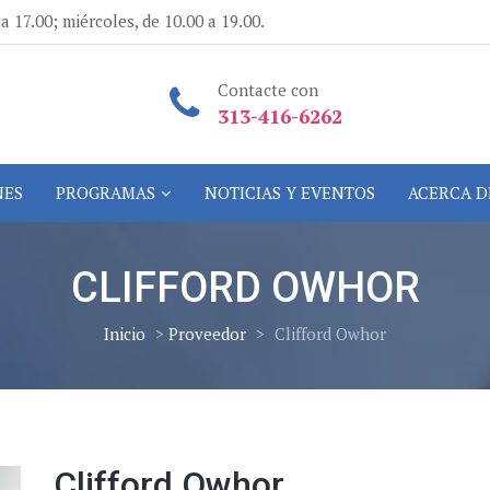
a 17.00; miércoles, de 10.00 a 19.00.
Contacte con
313-416-6262
NES
PROGRAMAS
NOTICIAS Y EVENTOS
ACERCA D
CLIFFORD OWHOR
Inicio
>
Proveedor
>
Clifford Owhor
Clifford Owhor