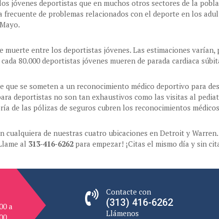
los jóvenes deportistas que en muchos otros sectores de la pobl
 frecuente de problemas relacionados con el deporte en los adult
 Mayo.
de muerte entre los deportistas jóvenes. Las estimaciones varían,
e cada 80.000 deportistas jóvenes mueren de parada cardiaca súbit
de que se someten a un reconocimiento médico deportivo para desc
ra deportistas no son tan exhaustivos como las visitas al pediatr
oría de las pólizas de seguros cubren los reconocimientos médico
n cualquiera de nuestras cuatro ubicaciones en Detroit y Warren. 
¡Llame al
313-416-6262
para empezar! ¡Citas el mismo día y sin cit
Contacte con
(313) 416-6262
00 a
Llámenos
.00