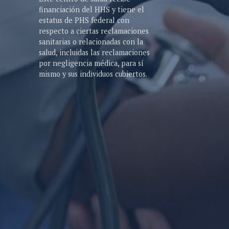
financiación del HHS y tiene el
estatus de PHS federal con
respecto a ciertas reclamaciones
sanitarias o relacionadas con la
salud, incluidas las reclamaciones
por negligencia médica, para sí
mismo y sus individuos cubiertos.