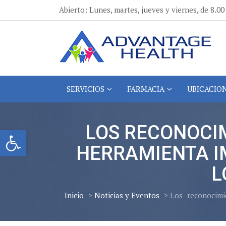
Ir
Abierto: Lunes, martes, jueves y viernes, de 8.00 
al
contenido
Advantage Health
Advantage Health
SERVICIOS
FARMACIA
UBICACIO
LOS RECONOCI
Abrir la barra de herramientas
HERRAMIENTA I
L
Inicio
>
Noticias y Eventos
> Los
reconocimi