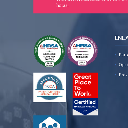
horas.
ENLA
Port
Opci
Prov