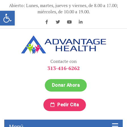
Ir
Abierto: Lunes, martes, jueves y viernes, de 8.00 a 17.00;
al
Abrir la barra de herramientas
miércoles, de 10.00 a 19.00.
contenido
Advantage Health
Advantage Health
Contacte con
313-416-6262
Donar Ahora
Pedir Cita
Menú