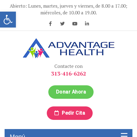
Ir
Abierto: Lunes, martes, jueves y viernes, de 8.00 a 17.00;
al
Abrir la barra de herramientas
miércoles, de 10.00 a 19.00.
contenido
Advantage Health
Advantage Health
Contacte con
313-416-6262
Donar Ahora
Pedir Cita
Menú