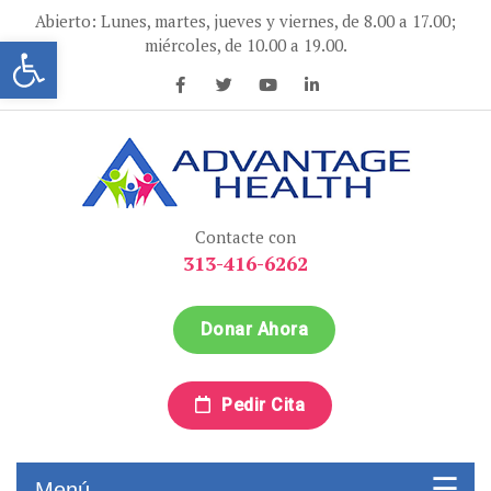
Ir
Abierto: Lunes, martes, jueves y viernes, de 8.00 a 17.00;
al
Abrir la barra de herramientas
miércoles, de 10.00 a 19.00.
contenido
Advantage Health
Advantage Health
Contacte con
313-416-6262
Donar Ahora
Pedir Cita
Menú