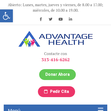
Ir
Abierto: Lunes, martes, jueves y viernes, de 8.00 a 17.00;
al
Abrir la barra de herramientas
miércoles, de 10.00 a 19.00.
contenido
Advantage Health
Advantage Health
Contacte con
313-416-6262
Donar Ahora
Pedir Cita
Menú