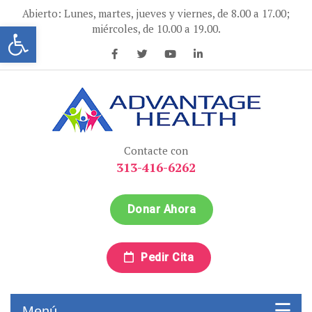
Ir
Abierto: Lunes, martes, jueves y viernes, de 8.00 a 17.00;
al
Abrir la barra de herramientas
miércoles, de 10.00 a 19.00.
contenido
Advantage Health
Advantage Health
Contacte con
313-416-6262
Donar Ahora
Pedir Cita
Menú