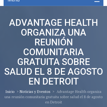
ADVANTAGE HEALTH
ORGANIZA UNA
REUNIÓN
COMUNITARIA
GRATUITA SOBRE
SALUD EL 8 DE AGOSTO
EN DETROIT
Inicio
>
Noticias y Eventos
>
Advantage Health organiza
una reunión comunitaria gratuita sobre salud el 8 de agosto
en Detroit