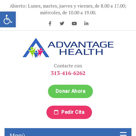
Ir
Abierto: Lunes, martes, jueves y viernes, de 8.00 a 17.00;
al
Abrir la barra de herramientas
miércoles, de 10.00 a 19.00.
contenido
Advantage Health
Advantage Health
Contacte con
313-416-6262
Donar Ahora
Pedir Cita
Menú